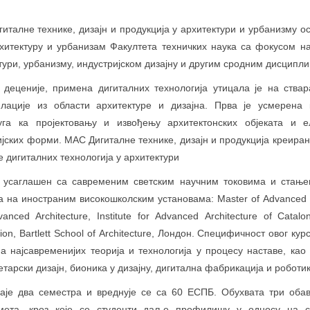
гиталне технике, дизајн и продукција у архитектури и урбанизму ос
хитектуру и урбанизам Факултета техничких наука са фокусом н
ктури, урбанизму, индустријском дизајну и другим сродним дисципл
деценије, примена дигиталних технологија утицала је на ства
лације из области архитектуре и дизајна. Прва је усмерена к
руга ка пројектовању и извођењу архитектонских објеката и е
јских форми. МАС Дигиталне технике, дизајн и продукција креиран 
 дигиталних технологија у архитектури
е усаглашен са савременим светским научним токовима и стање
 на иностраним високошколским установама: Master of Advanced S
anced Architecture, Institute for Advanced Architecture of Catal
tion, Bartlett School of Architecture, Лондон. Специфичност овог кур
а најсавременијих теорија и технологија у процесу наставе, као
тарски дизајн, бионика у дизајну, дигитална фабрикација и роботик
раје два семестра и вреднује се са 60 ЕСПБ. Обухвата три оба
мета, кроз које се студенти даље профилишу у односу на с