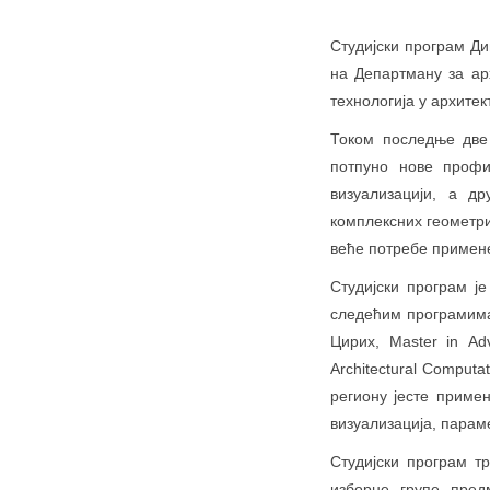
Студијски програм Ди
на Департману за ар
технологија у архите
Током последње две 
потпуно нове профи
визуализацији, а д
комплексних геометри
веће потребе примене
Студијски програм ј
следећим програмима
Цирих, Master in Adv
Architectural Computa
региону јесте примен
визуализација, параме
Студијски програм т
изборне групе пред