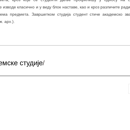
 изводе класично и у виду блок наставе, као и кроз различите ради
лема предмета. Завршетком студија студент стиче академско з
. арх.).
емске студије
/