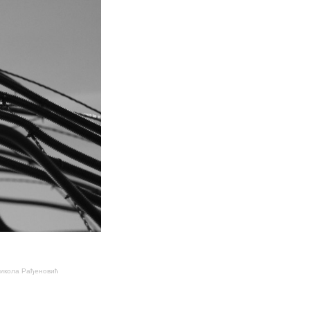
Никола Рађеновић