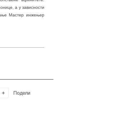
онице, а у зависности
вање Мастер инжењер
Подели