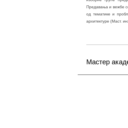
Предавања и вежбе се
од тематике и проб
архитектуре (Маст. инж
Мастер акад