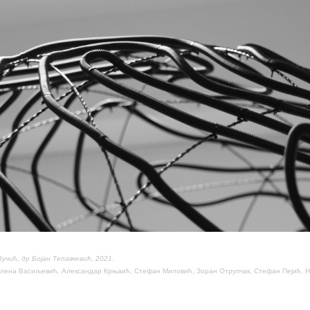
учић, др Бојан Тепавчевић, 2021.
елена Васиљевић, Александар Крњаић, Стефан Миловић, Зоран Отрупчак, Стефан Пејић, 