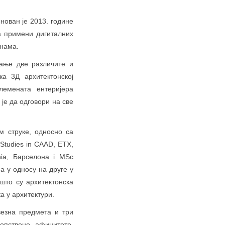
нован је 2013. године
а примени дигиталних
инама.
рање две различите и
а 3Д архитектонској
лемената ентеријера
је да одговори на све
м струке, односно са
tudies in CAAD, ЕТХ,
onia, Барселона i MSc
са у односу на друге у
 што су архитектонска
а у архитектури.
везна предмета и три
опствене афинитете.