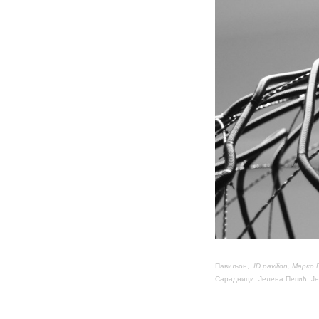
Павиљон,
ID pavilion,
Марко В
Сарадници: Јелена Пепић, Ј