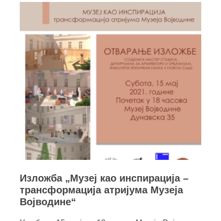
Изложба „Музеј као инспирација –
трансформација атријума Музеја
Војводине“