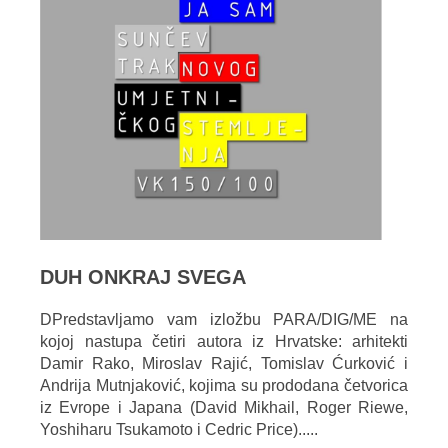
DUH ONKRAJ SVEGA
DPredstavljamo vam izložbu PARA/DIG/ME na
kojoj nastupa četiri autora iz Hrvatske: arhitekti
Damir Rako, Miroslav Rajić, Tomislav Ćurković i
Andrija Mutnjaković, kojima su prododana četvorica
iz Evrope i Japana (David Mikhail, Roger Riewe,
Yoshiharu Tsukamoto i Cedric Price).....