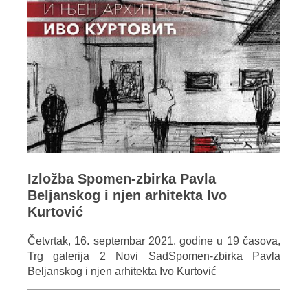
Izložba Spomen-zbirka Pavla
Beljanskog i njen arhitekta Ivo
Kurtović
Četvrtak, 16. septembar 2021. godine u 19 časova,
Trg galerija 2 Novi SadSpomen-zbirka Pavla
Beljanskog i njen arhitekta Ivo Kurtović