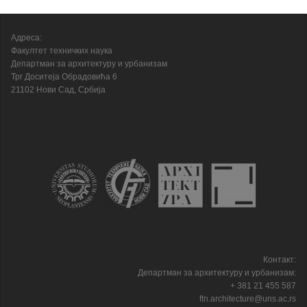
Адреса:
Факултет техничких наука
Департман за архитектуру и урбанизам
Трг Доситеја Обрадовића 6
21102 Нови Сад, Србија
Контакт:
Департман за архитектуру и урбанизам:
+ 381 21 455 587
ftn.architecture@uns.ac.rs