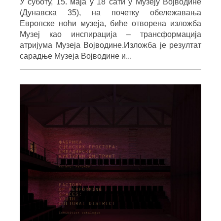
У суботу, 15. маја у 18 сати у Музеју Војводине
(Дунавска 35), на почетку обележавања
Европске ноћи музеја, биће отворена изложба
Музеј као инспирација – трансформација
атријума Музеја Војводине.Изложба је резултат
сарадње Музеја Војводине и...