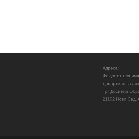
Адреса:
Факултет техничк
Департман за арх
Трг Доситеја Обр
21102 Нови Сад, 