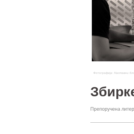
Фотографија:
Наставни бл
Збирк
Препоручена литер