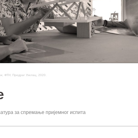
ок, ФТН
, Предраг Узелац, 2020.
е
атура за спремање пријемног испита