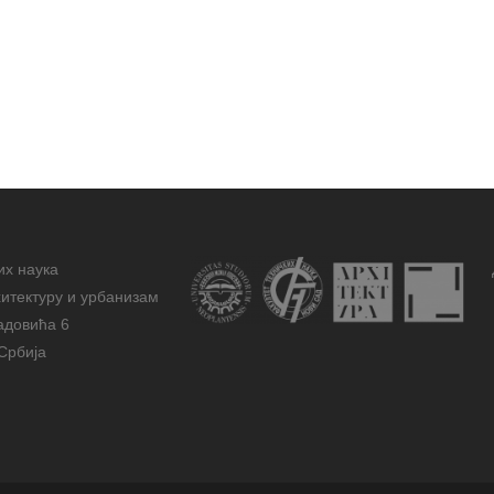
их наука
итектуру и урбанизам
адовића 6
Србија