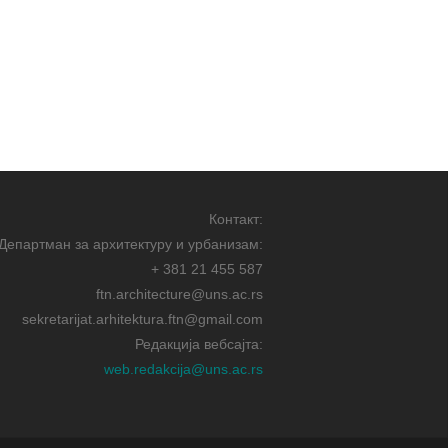
Контакт:
Департман за архитектуру и урбанизам:
+ 381 21 455 587
ftn.architecture@uns.ac.rs
sekretarijat.arhitektura.ftn@gmail.com
Редакција вебсајта:
web.redakcija@uns.ac.rs