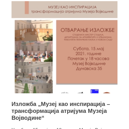
Изложба „Музеј као инспирација –
трансформација атријума Музеја
Војводине“