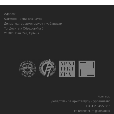
Адреса:
Факултет техничких наука
Департман за архитектуру и урбанизам
Трг Доситеја Обрадовића 6
21102 Нови Сад, Србија
Контакт:
Департман за архитектуру и урбанизам:
+ 381 21 455 587
ftn.architecture@uns.ac.rs