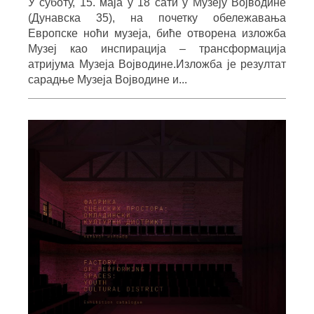
У суботу, 15. маја у 18 сати у Музеју Војводине
(Дунавска 35), на почетку обележавања
Европске ноћи музеја, биће отворена изложба
Музеј као инспирација – трансформација
атријума Музеја Војводине.Изложба је резултат
сарадње Музеја Војводине и...