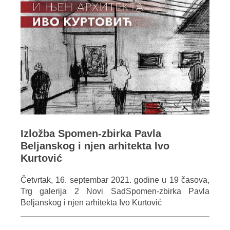
Izložba Spomen-zbirka Pavla
Beljanskog i njen arhitekta Ivo
Kurtović
Četvrtak, 16. septembar 2021. godine u 19 časova,
Trg galerija 2 Novi SadSpomen-zbirka Pavla
Beljanskog i njen arhitekta Ivo Kurtović