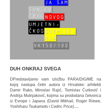
DUH ONKRAJ SVEGA
DPredstavljamo vam izložbu PARA/DIG/ME na
kojoj nastupa četiri autora iz Hrvatske: arhitekti
Damir Rako, Miroslav Rajić, Tomislav Ćurković i
Andrija Mutnjaković, kojima su prododana četvorica
iz Evrope i Japana (David Mikhail, Roger Riewe,
Yoshiharu Tsukamoto i Cedric Price).....