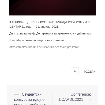
ФАБРИКА СЦЕНСКИХ РОСТОРА: ОМЛАДИНСКИ КУЛТУРНИ
ЦЕНТАР 21. март – 21. априла, 2021.
Дигитална галерија Департмана за архитектуру и урбанизам
Изложбу можете погледати на страници:
https://architecture.uns.ac.rs/fabrika-scenskih-prostora/
Подели
⟵
Студентски
Conference:
конкурс за идејно
ECAADE2021
⟶
решење мобилног