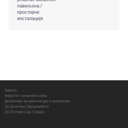
павиљона /
просторне
инсталације
Адреса:
Факултет техничких наука
Департман за архитектуру и урбанизам
Трг Доситеја Обрадовића 6
21102 Нови Сад, Србија