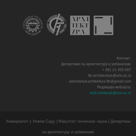
Контакт:
Департман за архитектуру и урбанизам:
+ 381 21 455 587
ftn.architecture@uns.ac.rs
sekretarijat.arhitektura.ftn@gmail.com
Редакција вебсајта:
web.redakcija@uns.ac.rs
Универзитет у Новом Саду | Факултет техничких наука | Департман
за архитектуру и урбанизам