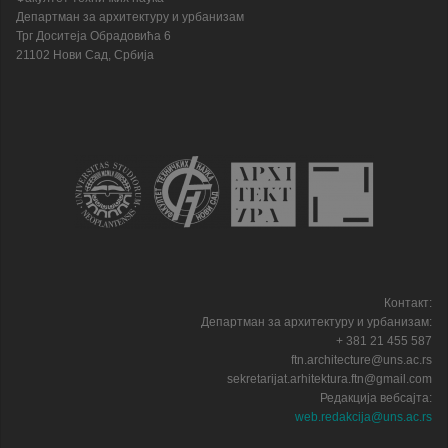
Департман за архитектуру и урбанизам
Трг Доситеја Обрадовића 6
21102 Нови Сад, Србија
Контакт:
Департман за архитектуру и урбанизам:
+ 381 21 455 587
ftn.architecture@uns.ac.rs
sekretarijat.arhitektura.ftn@gmail.com
Редакција вебсајта:
web.redakcija@uns.ac.rs