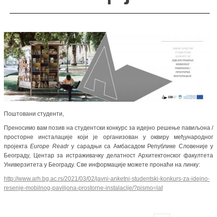
Поштовани студенти,
Преносимо вам позив на студентски конкурс за идејно решење павиљона /
просторне инсталације који је организован у оквиру међународног
пројекта
Europe Readr
у сарадњи са Амбасадом Републике Словеније у
Београду, Центар за истраживачку делатност Архитектонског факултета
Универзитета у Београду. Све информације можете пронаћи на линку:
http://www.arh.bg.ac.rs/2021/03/02/javni-anketni-studentski-konkurs-za-idejno-
resenje-mobilnog-paviljona-prostorne-instalacije/?pismo=lat