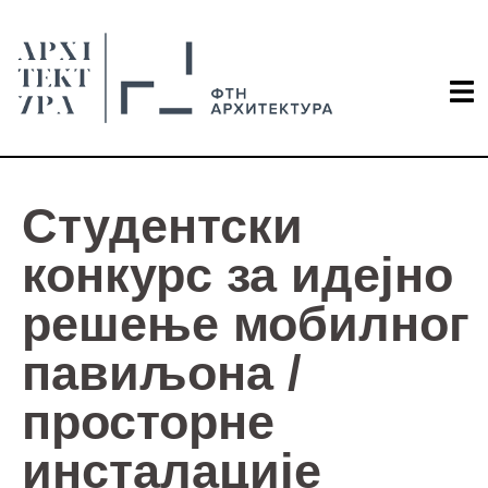
Студентски
конкурс за идејно
решење мобилног
павиљона /
просторне
инсталације