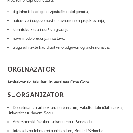
kroz teme koje obuhvataju:
digitalne tehnologije i vještačku inteligenciju;
autorstvo i odgovornost u savremenom projektovanju;
klimatsku krizu i održivu gradnju;
nove modele učenja i nastave;
ulogu arhitekte kao društveno odgovornog profesionalca.
ORGINAZATOR
Arhitektonski fakultet Univerziteta Crne Gore
SUORGANIZATOR
Departman za arhitekturu i urbanizam, Fakultet tehničkih nauka,
Univerzitet u Novom Sadu
Arhitektonski fakultet Univerziteta u Beogradu
Interaktivna laboratorija arhitekture, Bartlett School of