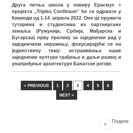
Друга летња школа у оквиру Ерасмус +
пројекта „Triplex Confinium“ ће се одржати у
Кикинди од 1-14. априла 2022. Оне ц́е пружити
туторима и студентима из партнерских
земаља (Румунија, Србија, Мађарска и
Бугарска) прву прилику за заједнички рад у
заједничком окружењу, фокусирајући се на
јединствену тему: истраживање наше
заједничке културе грађења и даљи развој и
унапређење архитектуре Банатске регије.
« PREVIOUS
1
2
3
4
5
6
NEXT »
Подели