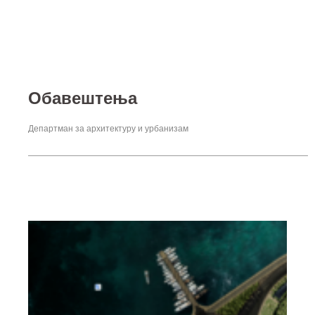
Обавештења
Департман за архитектуру и урбанизам