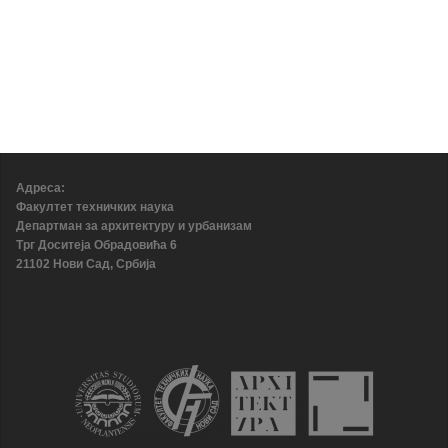
Адреса:
Факултет техничких наука
Департман за архитектуру и урбанизам
Трг Доситеја Обрадовића 6
21102 Нови Сад, Србија