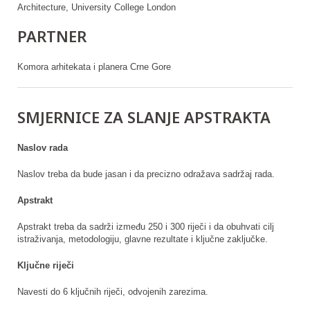
Architecture, University College London
PARTNER
Komora arhitekata i planera Crne Gore
SMJERNICE ZA SLANJE APSTRAKTA
Naslov rada
Naslov treba da bude jasan i da precizno odražava sadržaj rada.
Apstrakt
Apstrakt treba da sadrži između 250 i 300 riječi i da obuhvati cilj
istraživanja, metodologiju, glavne rezultate i ključne zaključke.
Ključne riječi
Navesti do 6 ključnih riječi, odvojenih zarezima.