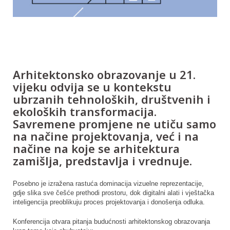
Arhitektonsko obrazovanje u 21.
vijeku odvija se u kontekstu
ubrzanih tehnoloških, društvenih i
ekoloških transformacija.
Savremene promjene ne utiču samo
na načine projektovanja, već i na
načine na koje se arhitektura
zamišlja, predstavlja i vrednuje.
Posebno je izražena rastuća dominacija vizuelne reprezentacije,
gdje slika sve češće prethodi prostoru, dok digitalni alati i vještačka
inteligencija preoblikuju proces projektovanja i donošenja odluka.
Konferencija otvara pitanja budućnosti arhitektonskog obrazovanja