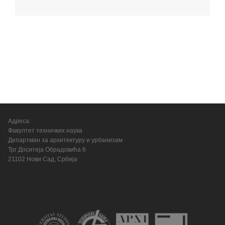
Адреса:
Факултет техничких наука
Департман за архитектуру и урбанизам
Трг Доситеја Обрадовића 6
21102 Нови Сад, Србија