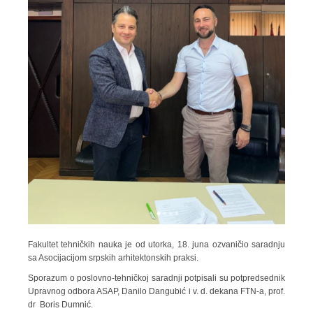
Fakultet tehničkih nauka je od utorka, 18. juna ozvaničio saradnju
sa Asocijacijom srpskih arhitektonskih praksi.
Sporazum o poslovno-tehničkoj saradnji potpisali su potpredsednik
Upravnog odbora ASAP, Danilo Dangubić i v. d. dekana FTN-a, prof.
dr Boris Dumnić.