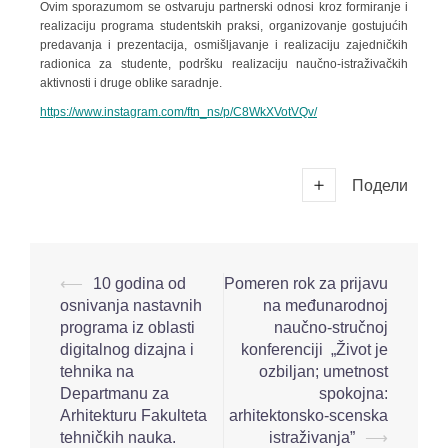
Ovim sporazumom se ostvaruju partnerski odnosi kroz formiranje i
realizaciju programa studentskih praksi, organizovanje gostujućih
predavanja i prezentacija, osmišljavanje i realizaciju zajedničkih
radionica za studente, podršku realizaciju naučno-istraživačkih
aktivnosti i druge oblike saradnje.
https://www.instagram.com/ftn_ns/p/C8WkXVotVQv/
Подели
⟵
10 godina od
Pomeren rok za prijavu
osnivanja nastavnih
na međunarodnoj
programa iz oblasti
naučno-stručnoj
digitalnog dizajna i
konferenciji „Život je
tehnika na
ozbiljan; umetnost
Departmanu za
spokojna:
Arhitekturu Fakulteta
arhitektonsko-scenska
tehničkih nauka.
istraživanja”
⟶