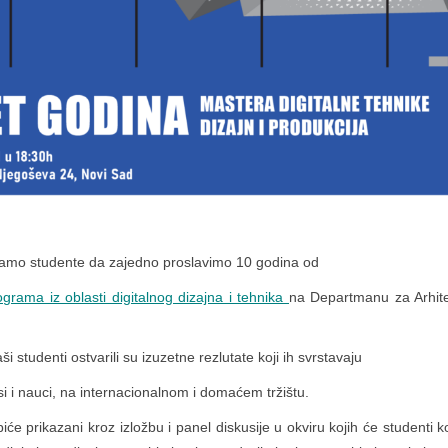
vamo studente da zajedno proslavimo 10 godina od
grama iz oblasti digitalnog dizajna i tehnika
na Departmanu za Arhite
i studenti ostvarili su izuzetne rezlutate koji ih svrstavaju
ksi i nauci, na internacionalnom i domaćem tržištu.
iće prikazani kroz izložbu i panel diskusije u okviru kojih će studenti