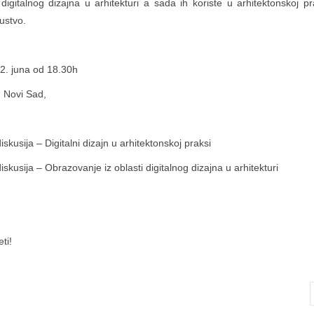
 digitalnog dizajna u arhitekturi a sada ih koriste u arhitektonskoj pr
kustvo.
22. juna od 18.30h
, Novi Sad,
skusija – Digitalni dizajn u arhitektonskoj praksi
skusija – Obrazovanje iz oblasti digitalnog dizajna u arhitekturi
ti!