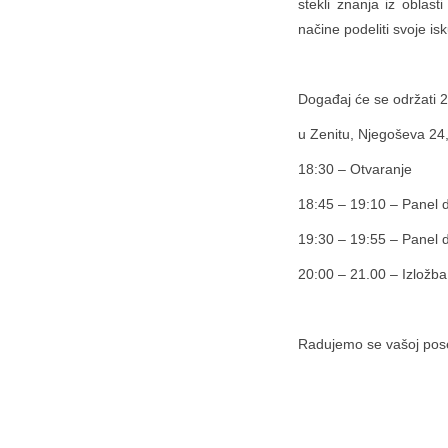
stekli znanja iz oblasti
načine podeliti svoje is
Događaj će se održati 
u Zenitu, Njegoševa 24
18:30 – Otvaranje
18:45 – 19:10 – Panel di
19:30 – 19:55 – Panel di
20:00 – 21.00 – Izložba
Radujemo se vašoj pose