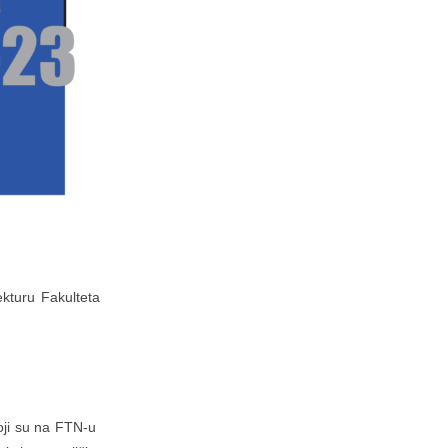
kturu Fakulteta
 koji su na FTN-u