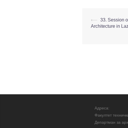
⟵
33. Session 
Architecture in La
Адреса:
Факултет техничк
Департман за арх