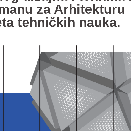
manu za Arhitekturu
eta tehničkih nauka.