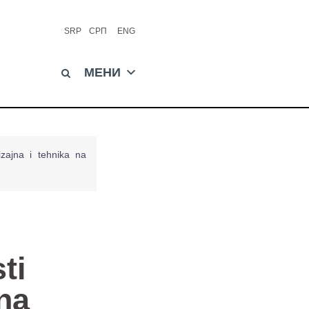
SRP
СРП
ENG
МЕНИ
izajna i tehnika na
ti
 na