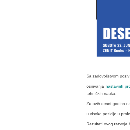
Sa zadovoljstvom pozi
osnivanja
nastavnih pro
tehničkih nauka.
Za ovih deset godina naš
u visoke pozicije u pra
Rezultati ovog razvoja b