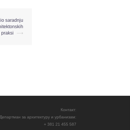
čio saradnju
hitektonskih
praksi
⟶
Контакт:
Департман за архитектуру и урбанизам:
+ 381 21 455 587