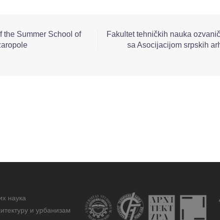
of the Summer School of
Fakultet tehničkih nauka ozvani
zaropole
sa Asocijacijom srpskih ar
их наука
итектуру и урбанизам