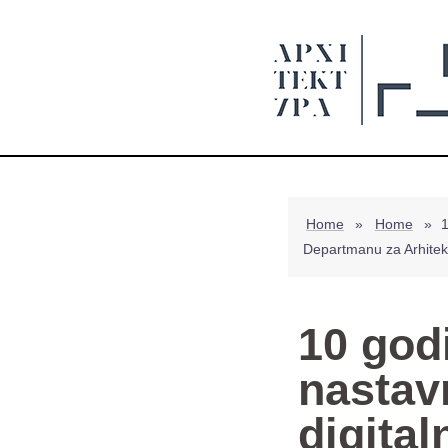
Home
»
Home
»
1
Departmanu za Arhitekt
10 god
nastav
digital