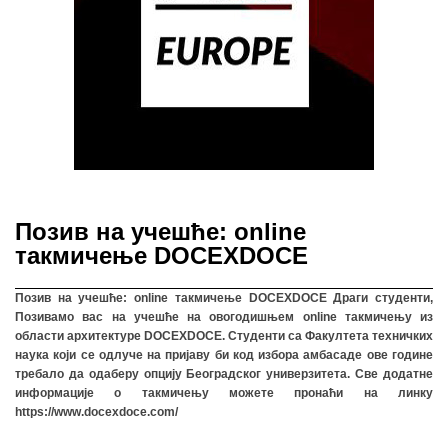
Позив на учешће: online
такмичење DOCEXDOCE
Позив на учешће: online такмичење DOCEXDOCE Драги студенти,
Позивамо вас на учешће на овогодишњем online такмичењу из
области архитектуре DOCEXDOCE. Студенти са Факултета техничких
наука који се одлуче на пријаву би код избора амбасаде ове године
требало да одаберу опцију Београдског универзитета. Све додатне
информације о такмичењу можете пронаћи на линку
https://www.docexdoce.com/