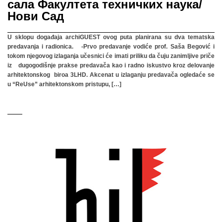
сала Факултета техничких наука/
Нови Сад
U sklopu događaja archiGUEST ovog puta planirana su dva tematska
predavanja i radionica. -Prvo predavanje vodiće prof. Saša Begović i
tokom njegovog izlaganja učesnici će imati priliku da čuju zanimljive priče
iz dugogodišnje prakse predavača kao i radno iskustvo kroz delovanje
arhitektonskog biroa 3LHD. Akcenat u izlaganju predavača ogledaće se
u “ReUse” arhitektonskom pristupu, […]