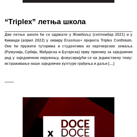
“Triplex” летња школа
Две летње школе ће се одржати у Жомбољу (септембар 2021) и у
Кикинди (април 2022) у оквиру Erasmus+ пројекта Triplex Confinium.
Оне ће пружити туторима и студентима из партнерских земаља
(Румунија, Србија, Мађарска и Бугарска) прву прилику за заједнички
рад у заједничком окружењу, фокусирајући се на јединствену тему:
истраживање наше заједничке културе грађења и даљи […]