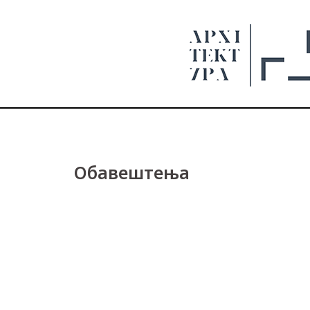
Обавештења