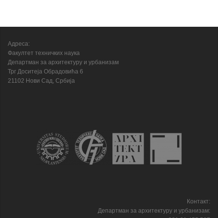
Адреса:
Факултет техничких наука
Департман за архитектуру и урбанизам
Трг Доситеја Обрадовића 6
21102 Нови Сад, Србија
Контакт:
Департман за архитектуру и урбанизам: