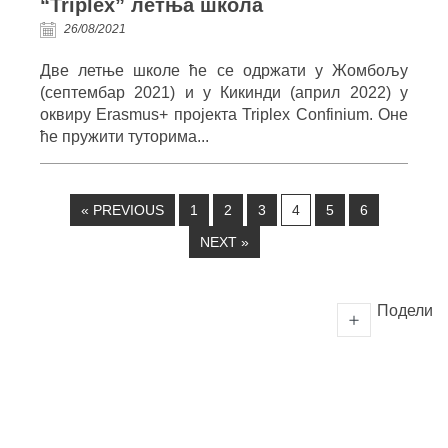
“Triplex” летња школа
26/08/2021
Две летње школе ће се одржати у Жомбољу
(септембар 2021) и у Кикинди (април 2022) у
оквиру Erasmus+ пројекта Triplex Confinium. Оне
ће пружити туторима...
« PREVIOUS
1
2
3
4
5
6
NEXT »
Подели