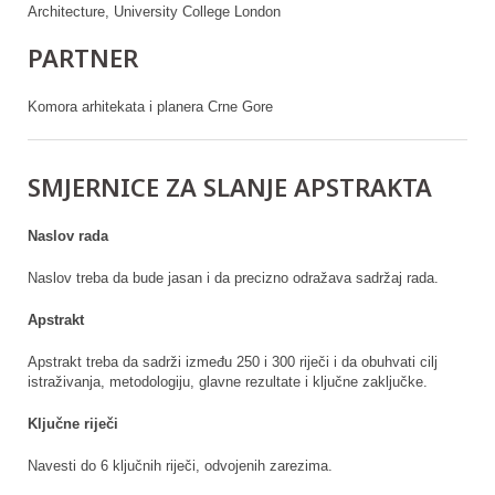
Architecture, University College London
PARTNER
Komora arhitekata i planera Crne Gore
SMJERNICE ZA SLANJE APSTRAKTA
Naslov rada
Naslov treba da bude jasan i da precizno odražava sadržaj rada.
Apstrakt
Apstrakt treba da sadrži između 250 i 300 riječi i da obuhvati cilj
istraživanja, metodologiju, glavne rezultate i ključne zaključke.
Ključne riječi
Navesti do 6 ključnih riječi, odvojenih zarezima.