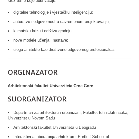
kroz teme koje obuhvataju:
digitalne tehnologije i vještačku inteligenciju;
autorstvo i odgovornost u savremenom projektovanju;
klimatsku krizu i održivu gradnju;
nove modele učenja i nastave;
ulogu arhitekte kao društveno odgovornog profesionalca.
ORGINAZATOR
Arhitektonski fakultet Univerziteta Crne Gore
SUORGANIZATOR
Departman za arhitekturu i urbanizam, Fakultet tehničkih nauka,
Univerzitet u Novom Sadu
Arhitektonski fakultet Univerziteta u Beogradu
Interaktivna laboratorija arhitekture, Bartlett School of