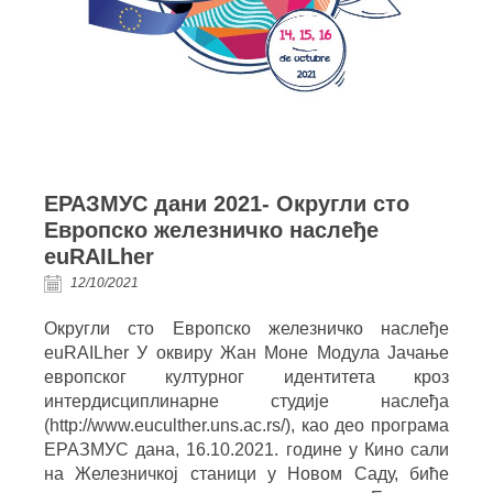
ЕРАЗМУС дани 2021- Округли сто
Европско железничко наслеђе
еuRAILher
12/10/2021
Oкругли сто Европско железничко наслеђе
еuRAILher У оквиру Жан Моне Модула Јачање
европског културног идентитета кроз
интердисциплинарне студије наслеђа
(http://www.euculther.uns.ac.rs/), као део програма
ЕРАЗМУС дана, 16.10.2021. године у Кино сали
на Железничкој станици у Новом Саду, биће