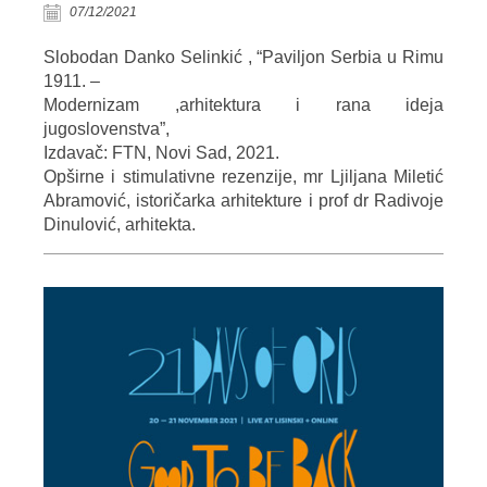
07/12/2021
Slobodan Danko Selinkić , “Paviljon Serbia u Rimu
1911. –
Modernizam ,arhitektura i rana ideja
jugoslovenstva”,
Izdavač: FTN, Novi Sad, 2021.
Opširne i stimulativne rezenzije, mr Ljiljana Miletić
Abramović, istoričarka arhitekture i prof dr Radivoje
Dinulović, arhitekta.