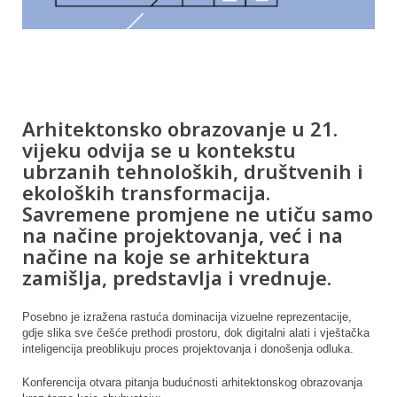
Arhitektonsko obrazovanje u 21.
vijeku odvija se u kontekstu
ubrzanih tehnoloških, društvenih i
ekoloških transformacija.
Savremene promjene ne utiču samo
na načine projektovanja, već i na
načine na koje se arhitektura
zamišlja, predstavlja i vrednuje.
Posebno je izražena rastuća dominacija vizuelne reprezentacije,
gdje slika sve češće prethodi prostoru, dok digitalni alati i vještačka
inteligencija preoblikuju proces projektovanja i donošenja odluka.
Konferencija otvara pitanja budućnosti arhitektonskog obrazovanja