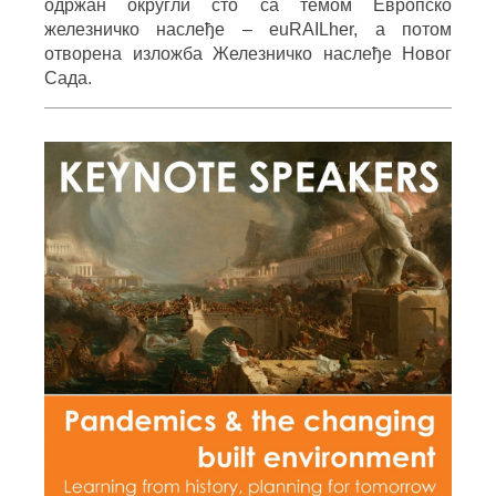
одржан округли сто са темом Европско
железничко наслеђе – euRAILher, а потом
отворена изложба Железничко наслеђе Новог
Сада.