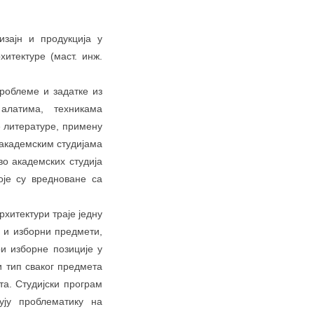
изајн и продукција у
итектуре (маст. инж.
роблеме и задатке из
алатима, техникама
 литературе, примену
 академским студијама
во академских студија
које су вредноване са
рхитектури траје једну
 и изборни предмети,
и изборне позиције у
и тип сваког предмета
та. Студијски програм
ују проблематику на