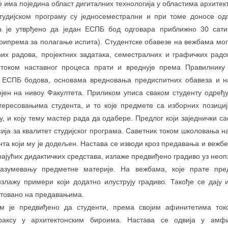
 има поједина област дигиталних технологија у областима архитек
удијском програму су једносеместрални и при томе доносе од
а је утврђено да један ЕСПБ бод одговара приближно 30 сати 
рипрема за полагање испита). Студентске обавезе на вежбама мог
их радова, пројектних задатака, семестралних и графичких радо
 током наставног процеса прати и вреднује према Правилнику
е ЕСПБ бодова, основама вредновања предиспитних обавеза и н
војен на нивоу Факултета. Приликом уписа сваком студенту одређуј
тересовањима студента, и то које предмете са изборних позициј
у, и коју тему мастер рада да одабере. Предлог који заједнички са
сија за квалитет студијског програма. Саветник током школовања н
та који му је додељен. Настава се изводи кроз предавања и вежб
ајућих дидактичких средстава, излаже предвиђено градиво уз нео
зумевању предметне материје. На вежбама, које прате пре
излажу примери који додатно илуструју градиво. Такође се дају
ентовано на предавањима.
ом је предвиђено да студенти, према својим афинитетима то
раксу у архитектонским бироима. Настава се одвија у амфи