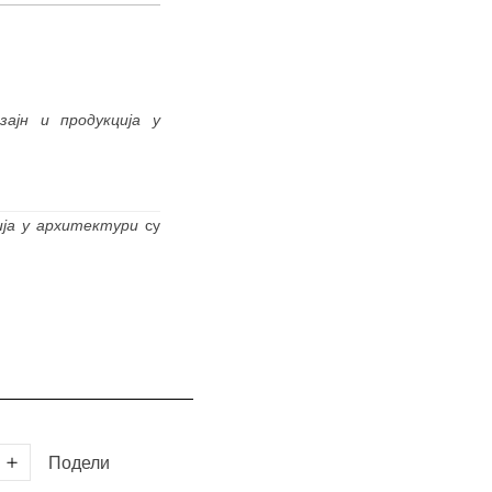
ајн и продукција у
ија у архитектури
су
Подели