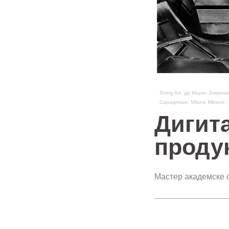
String Art, др Марко Јован
Сарадници: Milana Mitrović, 
Дигита
проду
Мастер академске с