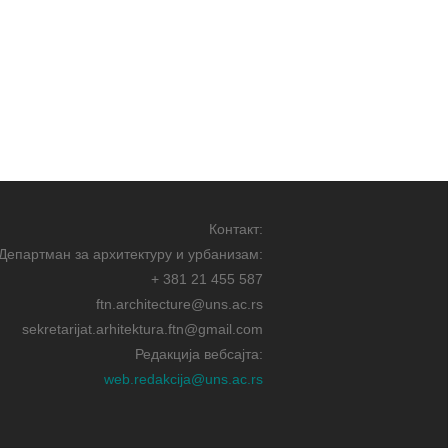
Контакт:
Департман за архитектуру и урбанизам:
+ 381 21 455 587
ftn.architecture@uns.ac.rs
sekretarijat.arhitektura.ftn@gmail.com
Редакција вебсајта:
web.redakcija@uns.ac.rs