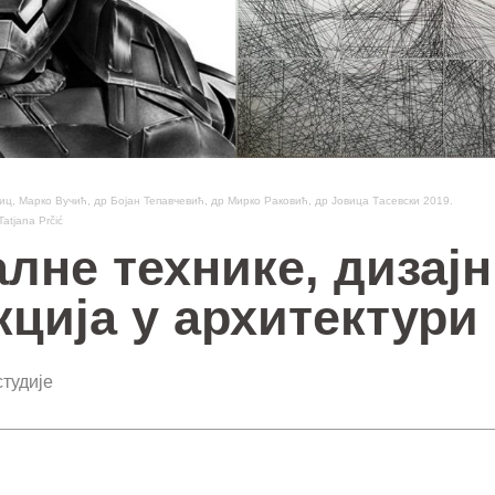
овиц, Марко Вучић, др Бојан Тепавчевић, др Мирко Раковић, др Јовица Тасевски 2019.
Tatjana Prčić
лне технике, дизајн
кција у архитектури
тудије