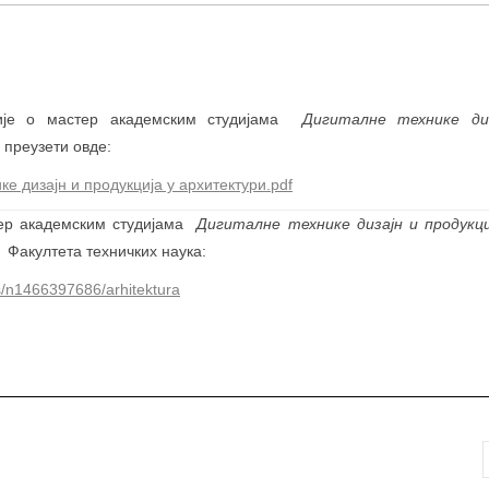
ије о мастер академским студијама
Дигиталне технике диз
преузети овде:
е дизајн и продукција у архитектури.pdf
ер академским студијама
Дигиталне технике дизајн и продукц
 Факултета техничких наука:
rs/n1466397686/arhitektura