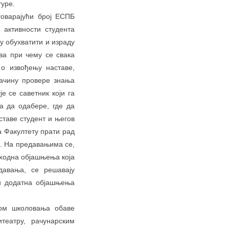
туре.
говарајући број ЕСПБ
активности студента
у обухватити и израду
ва при чему се свака
 о извођењу наставе,
ачину провере знања
е се саветник који га
а да одабере, где да
ставе студент и његов
а Факултету прати рад
е. На предавањима се,
пходна објашњења која
давања, се решавају
 и додатна објашњења
ком школовања обаве
театру, рачунарским