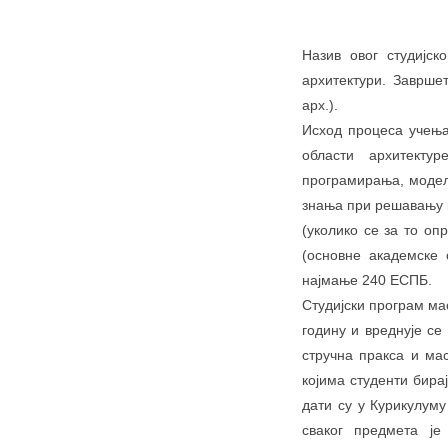
Назив овог студијск
архитектури. Заврше
арх.).
Исход процеса учења
области архитекту
програмирања, модел
знања при решавању к
(уколико се за то оп
(основне академске с
најмање 240 ЕСПБ.
Студијски програм мас
годину и вреднује с
стручна пракса и ма
којима студенти бира
дати су у Курикулуму
сваког предмета је