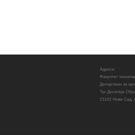
Адреса:
Факултет техничк
Департман за арх
Трг Доситеја Обр
21102 Нови Сад, 