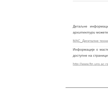
Детаљне информац
архитектури
можете 
МАС_Дигиталне техник
Информације о маст
доступне на страници
http://www.ftn.uns.ac.