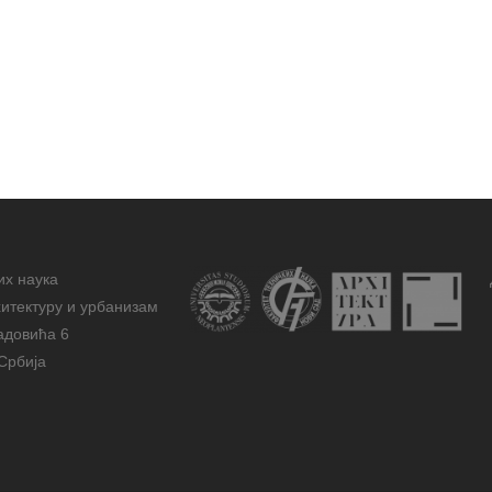
их наука
итектуру и урбанизам
адовића 6
Србија