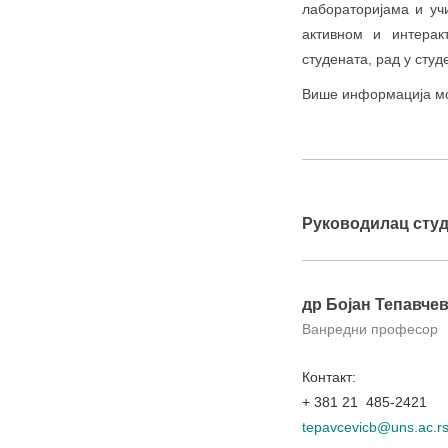
лабораторијама и уч
активном и интерак
студената, рад у студ
Више информација мо
Руководилац студи
др Бојан Тепавче
Ванредни професор
Контакт:
+ 381 21 485-2421
tepavcevicb@uns.ac.r