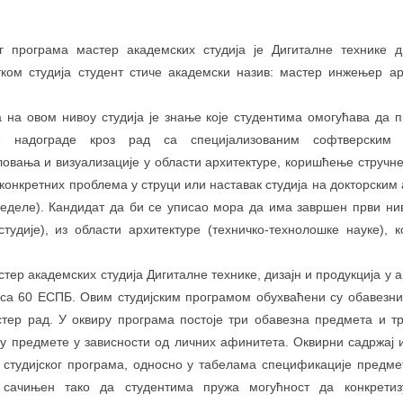
ог програма мастер академских студија је Дигиталне технике д
тком студија студент стиче академски назив: мастер инжењер арх
 на овом нивоу студија је знање које студентима омогућава да п
ре надограде кроз рад са специјализованим софтверским 
овања и визуализације у области архитектуре, коришћење стручне
онкретних проблема у струци или наставак студија на докторским
ределе). Кандидат да би се уписао мора да има завршен први ни
тудије), из области архитектуре (техничко-технолошке науке), 
тер академских студија Дигиталне технике, дизајн и продукција у а
е са 60 ЕСПБ. Овим студијским програмом обухваћени су обавезни
стер рад. У оквиру програма постоје три обавезна предмета и тр
ју предмете у зависности од личних афинитета. Оквирни садржај 
 студијског програма, односно у табелама спецификације предме
 сачињен тако да студентима пружа могућност да конкретиз