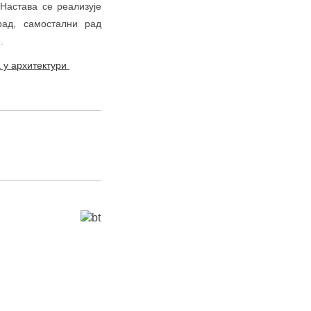
Настава се реализује
рад, самостални рад
.
а у архитектури