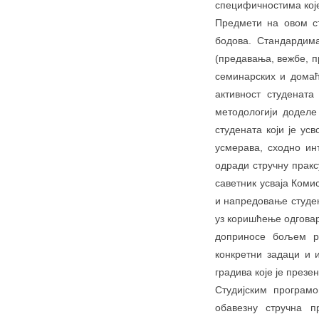
специфичностима које
Предмети на овом ст
бодова. Стандардим
(предавања, вежбе, п
семинарских и домаћ
активност студената
методологији додел
студената који је ус
усмерава, сходно ин
одради стручну пракс
саветник усваја Коми
и напредовање студен
уз коришћење одговар
доприносе бољем ра
конкретни задаци и 
градива које је през
Студијским програм
обавезну стручна п