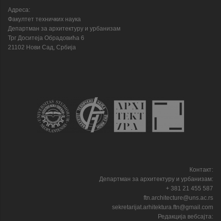
Адреса:
Факултет техничких наука
Департман за архитектуру и урбанизам
Трг Доситеја Обрадовића 6
21102 Нови Сад, Србија
Контакт:
Департман за архитектуру и урбанизам:
+ 381 21 455 587
ftn.architecture@uns.ac.rs
sekretarijat.arhitektura.ftn@gmail.com
Редакција вебсајта: