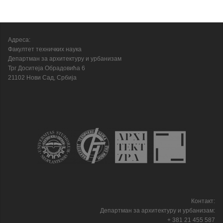
Адреса:
Факултет техничких наука
Департман за архитектуру и урбанизам
Трг Доситеја Обрадовића 6
21102 Нови Сад, Србија
Контакт:
Департман за архитектуру и урбанизам:
+ 381 21 455 587