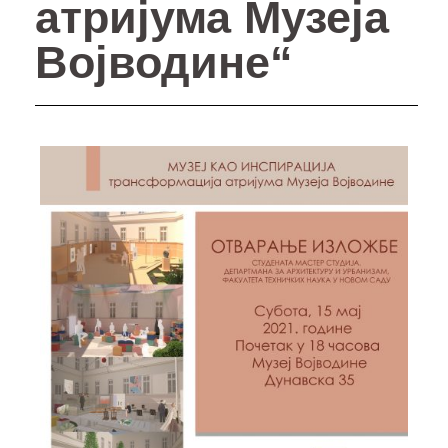
атријума Музеја
Војводине“