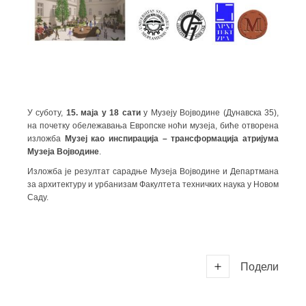
У суботу,
15. маја у 18 сати
у Музеју Војводине (Дунавска 35),
на почетку обележавања Европске ноћи музеја, биће отворена
изложба
Музеј као инспирација – трансформација атријума
Музеја Војводине
.
Изложба је резултат сарадње Музеја Војводине и Департмана
за архитектуру и урбанизам Факултета техничких наука у Новом
Саду.
Подели