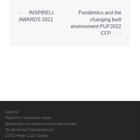
⟵
INSPIRELI
Pandemics and the
AWARDS 2021
changing built
environment PUF2022
CFP
⟶
Адреса:
Факултет техничких наука
Департман за архитектуру и урбанизам
Трг Доситеја Обрадовића 6
21102 Нови Сад, Србија