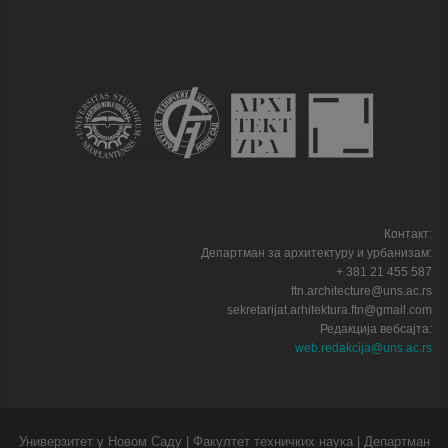
Контакт:
Департман за архитектуру и урбанизам:
+ 381 21 455 587
ftn.architecture@uns.ac.rs
sekretarijat.arhitektura.ftn@gmail.com
Редакција вебсајта:
web.redakcija@uns.ac.rs
Универзитет у Новом Саду | Факултет техничких наука | Департман