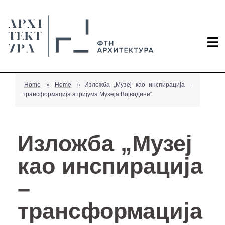
Home
»
Home
»
Изложба „Музеј као инспирација –
трансформација атријума Музеја Војводине“
Изложба „Музеј
као инспирација
–
трансформација