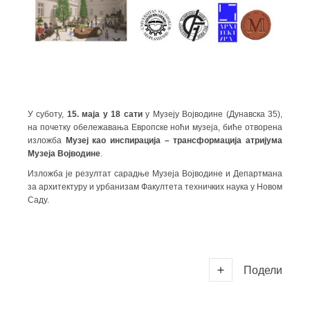
У суботу,
15. маја у 18 сати
у Музеју Војводине (Дунавска 35),
на почетку обележавања Европске ноћи музеја, биће отворена
изложба
Музеј као инспирација – трансформација атријума
Музеја Војводине
.
Изложба је резултат сарадње Музеја Војводине и Департмана
за архитектуру и урбанизам Факултета техничких наука у Новом
Саду.
Подели