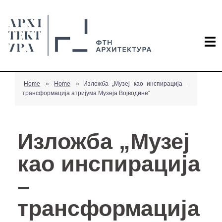
Home
»
Home
»
Изложба „Музеј као инспирација –
трансформација атријума Музеја Војводине“
Изложба „Музеј
као инспирација
–
трансформација