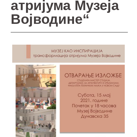
атријума Музеја
Војводине“