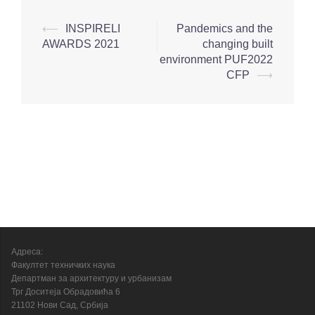
⟵
INSPIRELI
Pandemics and the
AWARDS 2021
changing built
environment PUF2022
CFP
⟶
Адреса:
Факултет техничких наука
Департман за архитектуру и урбанизам
Трг Доситеја Обрадовића 6
21102 Нови Сад, Србија