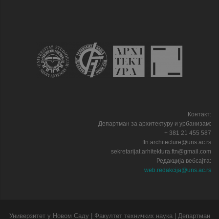
Контакт:
Департман за архитектуру и урбанизам:
+ 381 21 455 587
ftn.architecture@uns.ac.rs
sekretarijat.arhitektura.ftn@gmail.com
Редакција вебсајта:
web.redakcija@uns.ac.rs
Универзитет у Новом Саду | Факултет техничких наука | Департман