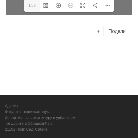
1/53
Подели
Адреса:
Факултет техничких наука
Департман за архитектуру и урбанизам
Трг Доситеја Обрадовића 6
21102 Нови Сад, Србија