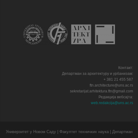
Контакт:
Департман за архитектуру и урбанизам:
+ 381 21 455 587
ftn.architecture@uns.ac.rs
sekretarijat.arhitektura.ftn@gmail.com
Редакција вебсајта:
web.redakcija@uns.ac.rs
Универзитет у Новом Саду | Факултет техничких наука | Департман