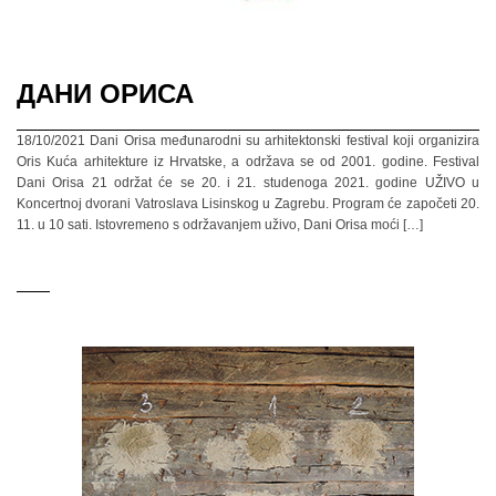
ДАНИ ОРИСА
18/10/2021 Dani Orisa međunarodni su arhitektonski festival koji organizira
Oris Kuća arhitekture iz Hrvatske, a održava se od 2001. godine. Festival
Dani Orisa 21 održat će se 20. i 21. studenoga 2021. godine UŽIVO u
Koncertnoj dvorani Vatroslava Lisinskog u Zagrebu. Program će započeti 20.
11. u 10 sati. Istovremeno s održavanjem uživo, Dani Orisa moći […]