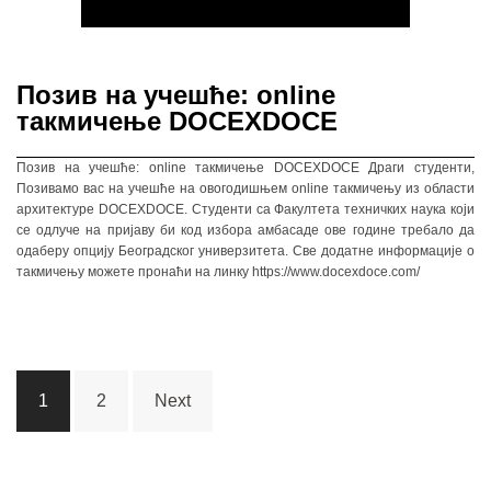
Позив на учешће: online
такмичење DOCEXDOCE
Позив на учешће: online такмичење DOCEXDOCE Драги студенти,
Позивамо вас на учешће на овогодишњем online такмичењу из области
архитектуре DOCEXDOCE. Студенти са Факултета техничких наука који
се одлуче на пријаву би код избора амбасаде ове године требало да
одаберу опцију Београдског универзитета. Све додатне информације о
такмичењу можете пронаћи на линку https://www.docexdoce.com/
Posts
1
2
Next
navigation