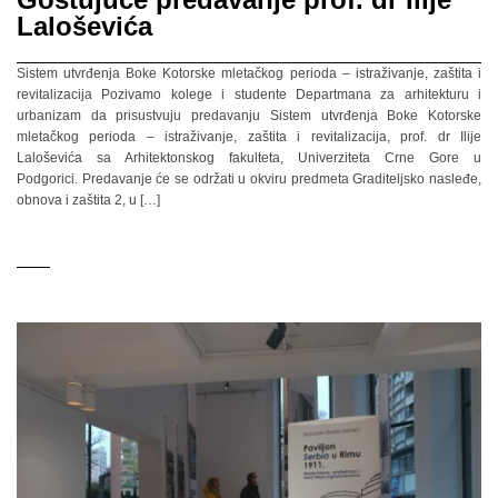
Laloševića
Sistem utvrđenja Boke Kotorske mletačkog perioda – istraživanje, zaštita i
revitalizacija Pozivamo kolege i studente Departmana za arhitekturu i
urbanizam da prisustvuju predavanju Sistem utvrđenja Boke Kotorske
mletačkog perioda – istraživanje, zaštita i revitalizacija, prof. dr Ilije
Laloševića sa Arhitektonskog fakulteta, Univerziteta Crne Gore u
Podgorici. Predavanje će se održati u okviru predmeta Graditeljsko nasleđe,
obnova i zaštita 2, u […]