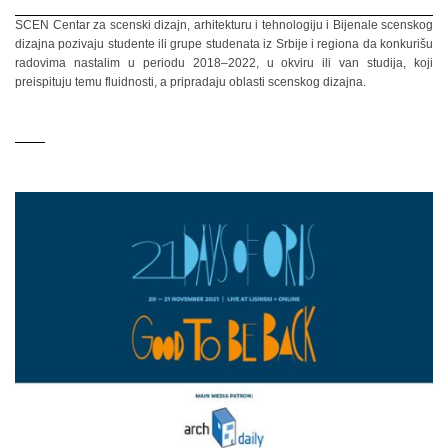
SCEN Centar za scenski dizajn, arhitekturu i tehnologiju i Bijenale scenskog
dizajna pozivaju studente ili grupe studenata iz Srbije i regiona da konkurišu
radovima nastalim u periodu 2018–2022, u okviru ili van studija, koji
preispituju temu fluidnosti, a pripradaju oblasti scenskog dizajna.