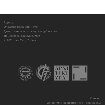
Адреса:
Факултет техничких наука
Департман за архитектуру и урбанизам
Трг Доситеја Обрадовића 6
21102 Нови Сад, Србија
Контакт:
Департман за архитектуру и урбанизам: