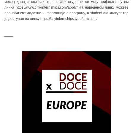
месец дана, а сви заинтересовани студенти се могу пријавити путем
линка https://www.city-internships.com/apply/ На наведеном линку можете
пронаћи све додатне информације о програму, а student aid калкулатор
је доступан на линку https://cityinternships.typeform.com/