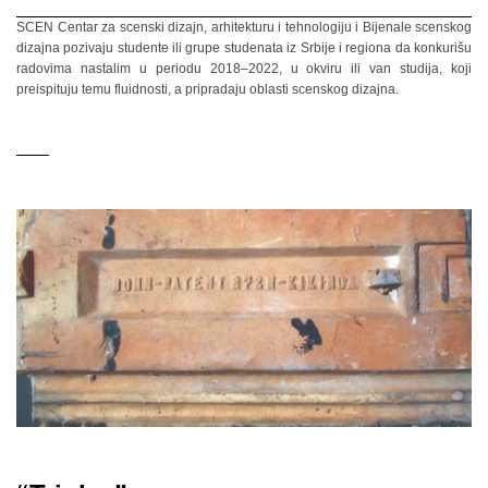
SCEN Centar za scenski dizajn, arhitekturu i tehnologiju i Bijenale scenskog
dizajna pozivaju studente ili grupe studenata iz Srbije i regiona da konkurišu
radovima nastalim u periodu 2018–2022, u okviru ili van studija, koji
preispituju temu fluidnosti, a pripradaju oblasti scenskog dizajna.