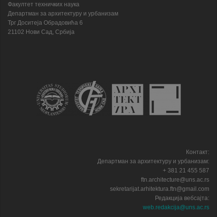
Факултет техничких наука
Департман за архитектуру и урбанизам
Трг Доситеја Обрадовића 6
21102 Нови Сад, Србија
Контакт:
Департман за архитектуру и урбанизам:
+ 381 21 455 587
ftn.architecture@uns.ac.rs
sekretarijat.arhitektura.ftn@gmail.com
Редакција вебсајта:
web.redakcija@uns.ac.rs