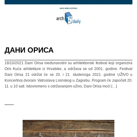
ДАНИ ОРИСА
18/10/2021 Dani Orisa međunarodni su arhitektonski festival koji organizira
Oris Kuća arhitekture iz Hrvatske, a održava se od 2001. godine. Festival
Dani Orisa 21 održat će se 20. i 21. studenoga 2021. godine UŽIVO u
Koncertnoj dvorani Vatroslava Lisinskog u Zagrebu. Program će započeti 20.
11. u 10 sati. Istovremeno s održavanjem uživo, Dani Orisa moći […]