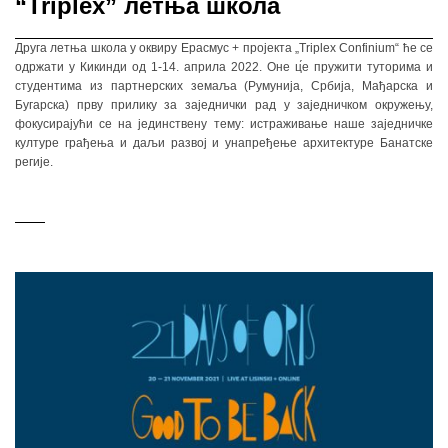
“Triplex” летња школа
Друга летња школа у оквиру Ерасмус + пројекта „Triplex Confinium“ ће се
одржати у Кикинди од 1-14. априла 2022. Оне ц́е пружити туторима и
студентима из партнерских земаља (Румунија, Србија, Мађарска и
Бугарска) прву прилику за заједнички рад у заједничком окружењу,
фокусирајући се на јединствену тему: истраживање наше заједничке
културе грађења и даљи развој и унапређење архитектуре Банатске
регије.