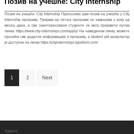
Позив на учешће: City Internship
Позив на учешће: City Internship Преносимо вам позив на учешће у City
Internship програму. Пријава на летње програме се завршава у року од
месец дана, а сви заинтересовани студенти се могу пријавити путем
линка https://www.city-internships.com/apply/ На наведеном линку можете
пронаћи све додатне информације о програму, а student aid калкулатор
је доступан на линку https://cityinternships.typeform.com/
Posts
1
2
Next
navigation
Адреса: