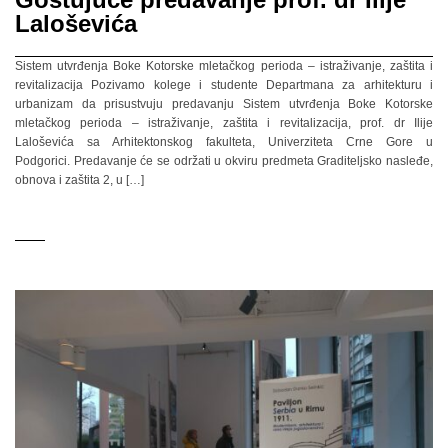
Laloševića
Sistem utvrđenja Boke Kotorske mletačkog perioda – istraživanje, zaštita i
revitalizacija Pozivamo kolege i studente Departmana za arhitekturu i
urbanizam da prisustvuju predavanju Sistem utvrđenja Boke Kotorske
mletačkog perioda – istraživanje, zaštita i revitalizacija, prof. dr Ilije
Laloševića sa Arhitektonskog fakulteta, Univerziteta Crne Gore u
Podgorici. Predavanje će se održati u okviru predmeta Graditeljsko nasleđe,
obnova i zaštita 2, u […]