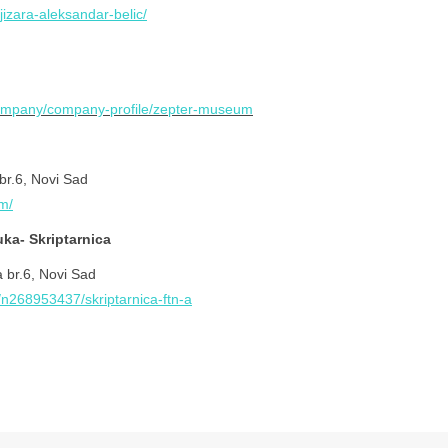
jizara-aleksandar-belic/
/company/company-profile/zepter-museum
br.6, Novi Sad
m/
uka- Skriptarnica
 br.6, Novi Sad
s/n268953437/skriptarnica-ftn-a