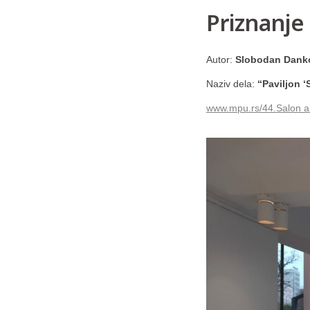
Priznanje 
Autor:
Slobodan Danko
Naziv dela:
“Paviljon ‘
www.mpu.rs/44.Salon ar