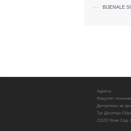
⟵
BIJENALE S
Адреса:
Факултет техничк
Департман за арх
Трг Доситеја Обр
21102 Нови Сад, 