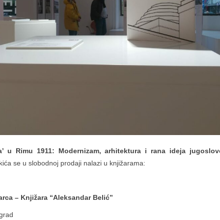
ia’ u Rimu 1911: Modernizam, arhitektura i rana ideja jugoslo
ća se u slobodnoj prodaji nalazi u knjižarama:
arca – Knjižara “Aleksandar Belić”
ograd