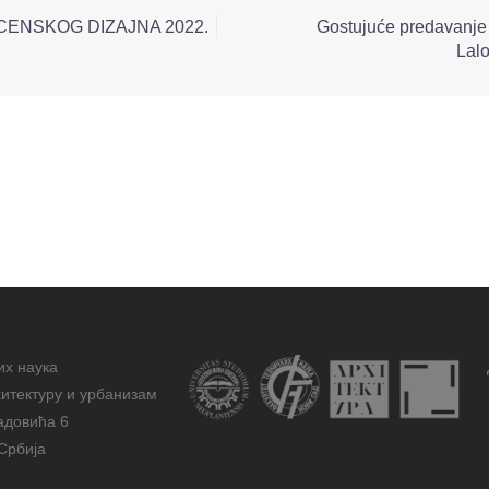
CENSKOG DIZAJNA 2022.
Gostujuće predavanje pr
Lal
их наука
итектуру и урбанизам
адовића 6
Србија