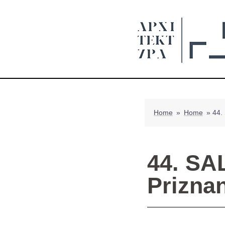
Home
»
Home
»
44.
44. S
Priznan