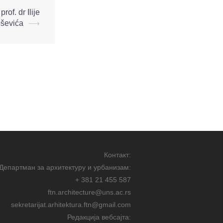
of. dr Ilije
oševića
⟶
Контакт:
Департман за архитектуру и урбанизам:
+ 381 21 455 587
ftn.architecture@uns.ac.rs
sekretarijat.arhitektura.ftn@gmail.com
Редакција вебсајта: