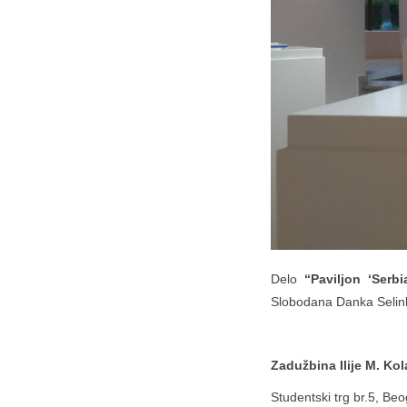
Delo
“Paviljon ‘Serb
Slobodana Danka Selinki
Zadužbina Ilije M. Kol
Studentski trg br.5, Be