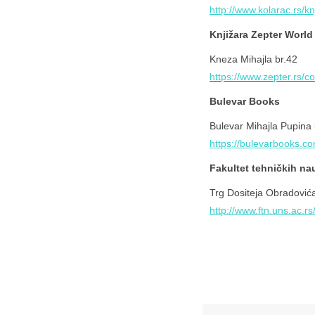
http://www.kolarac.rs/kn
Knjižara Zepter World
Kneza Mihajla br.42
https://www.zepter.rs
Bulevar Books
Bulevar Mihajla Pupina 
https://bulevarbooks.co
Fakultet tehničkih na
Trg Dositeja Obradovića
http://www.ftn.uns.ac.r