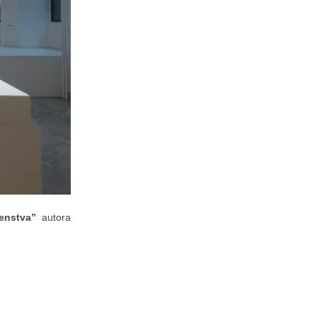
venstva”
autora