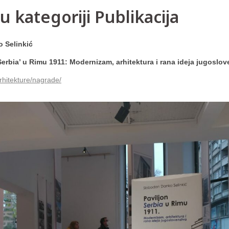
u kategoriji Publikacija
 Selinkić
Serbia’ u Rimu 1911: Modernizam, arhitektura i rana ideja jugoslo
hitekture/nagrade/