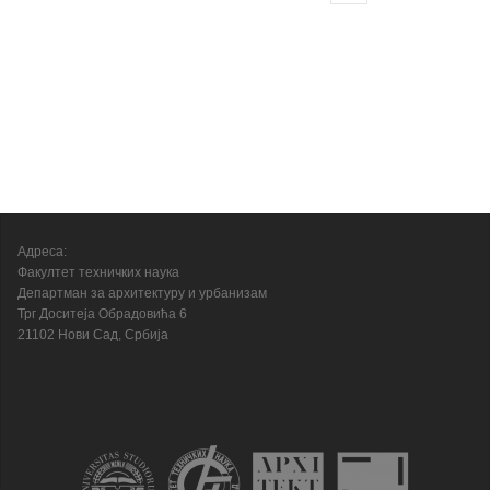
Адреса:
Факултет техничких наука
Департман за архитектуру и урбанизам
Трг Доситеја Обрадовића 6
21102 Нови Сад, Србија