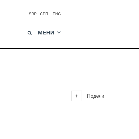
SRP
СРП
ENG
МЕНИ
Подели