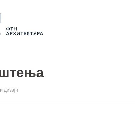
штења
и дизајн