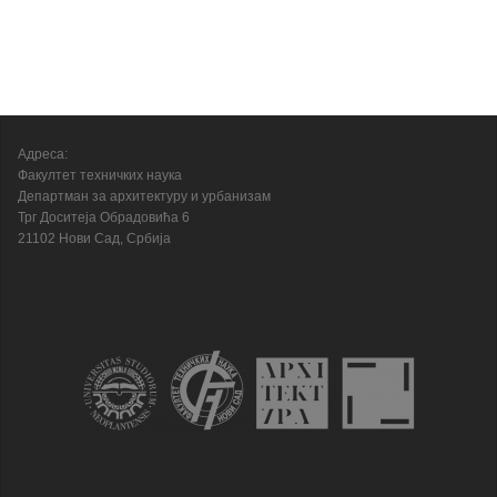
Адреса:
Факултет техничких наука
Департман за архитектуру и урбанизам
Трг Доситеја Обрадовића 6
21102 Нови Сад, Србија