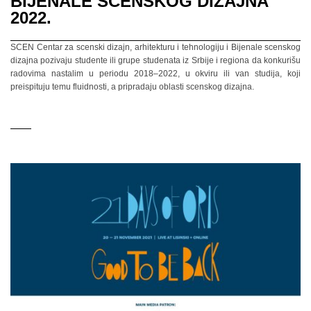
BIJENALE SCENSKOG DIZAJNA
2022.
SCEN Centar za scenski dizajn, arhitekturu i tehnologiju i Bijenale scenskog
dizajna pozivaju studente ili grupe studenata iz Srbije i regiona da konkurišu
radovima nastalim u periodu 2018–2022, u okviru ili van studija, koji
preispituju temu fluidnosti, a pripradaju oblasti scenskog dizajna.