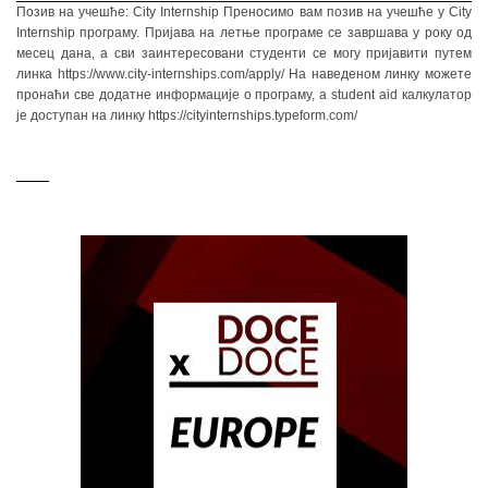
Позив на учешће: City Internship Преносимо вам позив на учешће у City
Internship програму. Пријава на летње програме се завршава у року од
месец дана, а сви заинтересовани студенти се могу пријавити путем
линка https://www.city-internships.com/apply/ На наведеном линку можете
пронаћи све додатне информације о програму, а student aid калкулатор
је доступан на линку https://cityinternships.typeform.com/