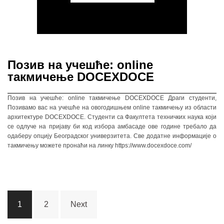
Позив на учешће: online
такмичење DOCEXDOCE
Позив на учешће: online такмичење DOCEXDOCE Драги студенти,
Позивамо вас на учешће на овогодишњем online такмичењу из области
архитектуре DOCEXDOCE. Студенти са Факултета техничких наука који
се одлуче на пријаву би код избора амбасаде ове године требало да
одаберу опцију Београдског универзитета. Све додатне информације о
такмичењу можете пронаћи на линку https://www.docexdoce.com/
Posts
1
2
Next
navigation