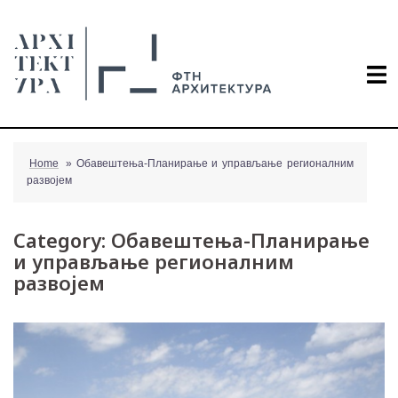
Skip
to
content
Home
»
Обавештења-Планирање и управљање регионалним
развојем
Category:
Обавештења-Планирање
и управљање регионалним
развојем