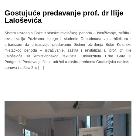
Gostujuće predavanje prof. dr Ilije
Laloševića
Sistem utvrđenja Boke Kotorske mletačkog perioda – istraživanje, zaštita i
revitalizacija Pozivamo kolege i studente Departmana za arhitekturu i
urbanizam da prisustvuju predavanju Sistem utvrđenja Boke Kotorske
mletačkog perioda – istraživanje, zaštita i revitalizacija, prof. dr Ilije
Laloševića sa Arhitektonskog fakulteta, Univerziteta Crne Gore u
Podgorici. Predavanje će se održati u okviru predmeta Graditeljsko nasleđe,
obnova i zaštita 2, u […]