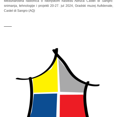
Međunarodna radionica o istorijskom nasleđu Abruca Castel di Sangro:
snimanja, tehnologije i projekti 20-27. jul 2024, Gradski muzej Aufidenate,
Castel di Sangro (AQ)