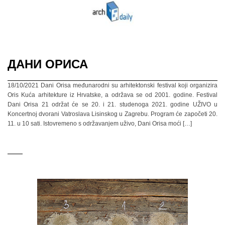
ДАНИ ОРИСА
18/10/2021 Dani Orisa međunarodni su arhitektonski festival koji organizira
Oris Kuća arhitekture iz Hrvatske, a održava se od 2001. godine. Festival
Dani Orisa 21 održat će se 20. i 21. studenoga 2021. godine UŽIVO u
Koncertnoj dvorani Vatroslava Lisinskog u Zagrebu. Program će započeti 20.
11. u 10 sati. Istovremeno s održavanjem uživo, Dani Orisa moći […]