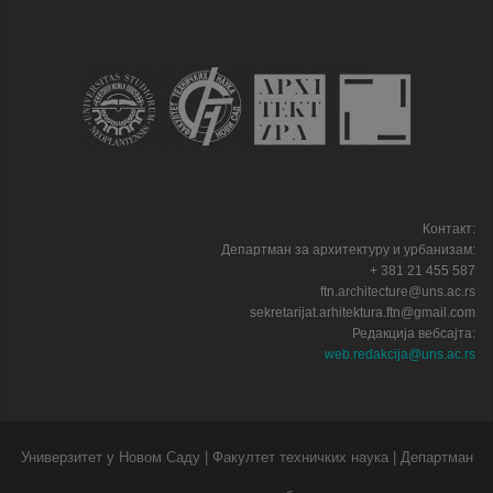
Контакт:
Департман за архитектуру и урбанизам:
+ 381 21 455 587
ftn.architecture@uns.ac.rs
sekretarijat.arhitektura.ftn@gmail.com
Редакција вебсајта:
web.redakcija@uns.ac.rs
Универзитет у Новом Саду | Факултет техничких наука | Департман