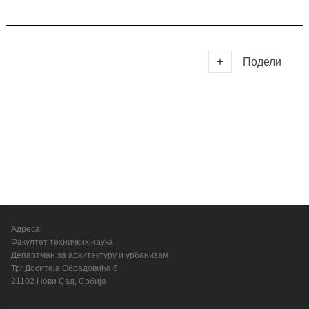
Подели
Адреса:
Факултет техничких наука
Департман за архитектуру и урбанизам
Трг Доситеја Обрадовића 6
21102 Нови Сад, Србија