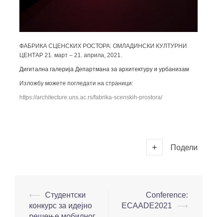
ФАБРИКА СЦЕНСКИХ РОСТОРА: ОМЛАДИНСКИ КУЛТУРНИ
ЦЕНТАР 21. март – 21. априла, 2021.
Дигитална галерија Департмана за архитектуру и урбанизам
Изложбу можете погледати на страници:
https://architecture.uns.ac.rs/fabrika-scenskih-prostora/
Подели
⟵
Студентски
Conference:
конкурс за идејно
ECAADE2021
⟶
решење мобилног