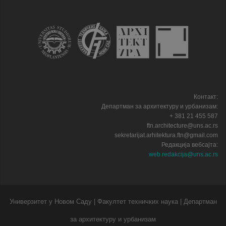
Контакт:
Департман за архитектуру и урбанизам:
+ 381 21 455 587
ftn.architecture@uns.ac.rs
sekretarijat.arhitektura.ftn@gmail.com
Редакција вебсајта:
web.redakcija@uns.ac.rs
Универзитет у Новом Саду | Факултет техничких наука | Департман
за архитектуру и урбанизам