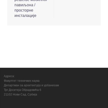
павиљона /
просторне
инсталације
Адреса:
Факултет техничких наука
Департман за архитектуру и урбанизам
Трг Доситеја Обрадовића 6
21102 Нови Сад, Србија